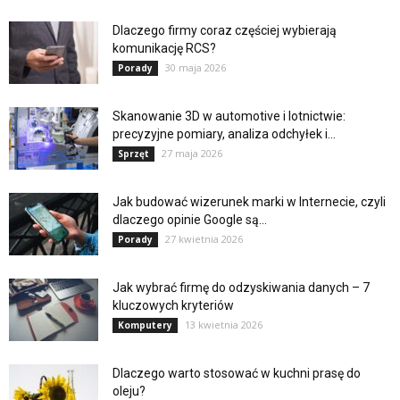
Dlaczego firmy coraz częściej wybierają
komunikację RCS?
30 maja 2026
Porady
Skanowanie 3D w automotive i lotnictwie:
precyzyjne pomiary, analiza odchyłek i...
27 maja 2026
Sprzęt
Jak budować wizerunek marki w Internecie, czyli
dlaczego opinie Google są...
27 kwietnia 2026
Porady
Jak wybrać firmę do odzyskiwania danych – 7
kluczowych kryteriów
13 kwietnia 2026
Komputery
Dlaczego warto stosować w kuchni prasę do
oleju?