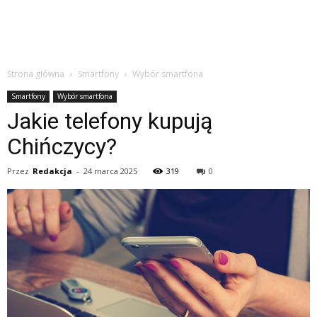
Strona główna
Smartfony
Wybór smartfona
Smartfony
Wybór smartfona
Jakie telefony kupują
Chińczycy?
Przez
Redakcja
-
24 marca 2025
319
0