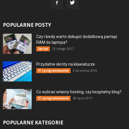
POPULARNE POSTY
Czy i kiedy warto dokupić dodatkową pamięć
RAM do laptopa?
23 lutego 2017
Sprzęt
Przydatne skróty na klawiaturze
2 września 2019
IT i programowanie
Co wybrać własny hosting, czy bezpłatny blog?
28 lipca 2017
IT i programowanie
POPULARNE KATEGORIE