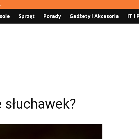
t
sole
Sprzęt
Porady
Gadżety I Akcesoria
IT I
e słuchawek?