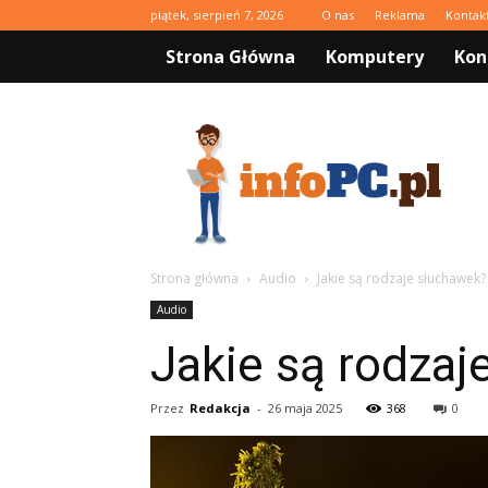
piątek, sierpień 7, 2026
O nas
Reklama
Kontak
Strona Główna
Komputery
Kon
infoPC.pl
Strona główna
Audio
Jakie są rodzaje słuchawek?
Audio
Jakie są rodzaj
Przez
Redakcja
-
26 maja 2025
368
0