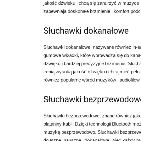
jakość dźwięku i chcą się zanurzyć w muzyce 
zapewniają doskonałe brzmienie i komfort podcz
Słuchawki dokanałowe
Słuchawki dokanałowe, nazywane również in-ea
gumowe wkładki, które wprowadza się do kanał
dźwięku i bardziej precyzyjne brzmienie. Słuc
cenią wysoką jakość dźwięku i chcą mieć pełn
również popularne wśród muzyków i audiofilów.
Słuchawki bezprzewodow
Słuchawki bezprzewodowe, znane również jako sł
plątaniny kabli. Dzięki technologii Bluetooth 
muzyką bezprzewodowo. Słuchawki bezprzewod
douszne, nauszne i dokanałowe, więc każdy mo