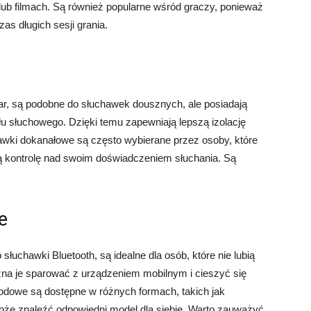
lub filmach. Są również popularne wśród graczy, ponieważ
as długich sesji grania.
r, są podobne do słuchawek dousznych, ale posiadają
u słuchowego. Dzięki temu zapewniają lepszą izolację
hawki dokanałowe są często wybierane przez osoby, które
ą kontrolę nad swoim doświadczeniem słuchania. Są
e
uchawki Bluetooth, są idealne dla osób, które nie lubią
można je sparować z urządzeniem mobilnym i cieszyć się
owe są dostępne w różnych formach, takich jak
że znaleźć odpowiedni model dla siebie. Warto zauważyć,