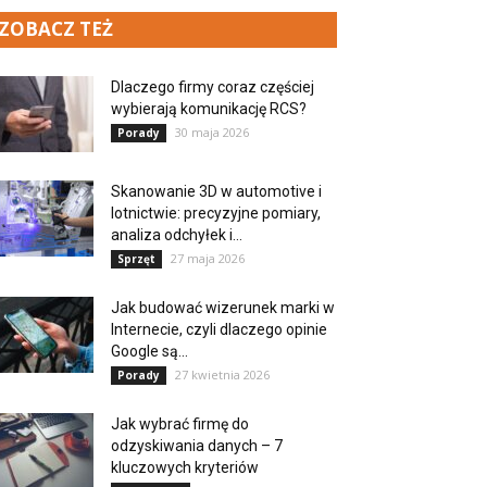
ZOBACZ TEŻ
Dlaczego firmy coraz częściej
wybierają komunikację RCS?
30 maja 2026
Porady
Skanowanie 3D w automotive i
lotnictwie: precyzyjne pomiary,
analiza odchyłek i...
27 maja 2026
Sprzęt
Jak budować wizerunek marki w
Internecie, czyli dlaczego opinie
Google są...
27 kwietnia 2026
Porady
Jak wybrać firmę do
odzyskiwania danych – 7
kluczowych kryteriów