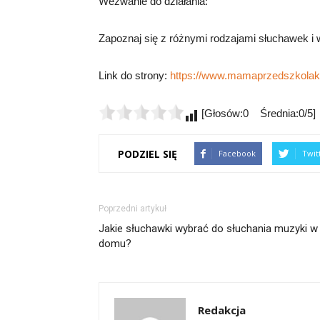
Wezwanie do działania:
Zapoznaj się z różnymi rodzajami słuchawek i w
Link do strony:
https://www.mamaprzedszkolaka
[Głosów:0 Średnia:0/5]
PODZIEL SIĘ
Facebook
Twit
Poprzedni artykuł
Jakie słuchawki wybrać do słuchania muzyki w
domu?
Redakcja