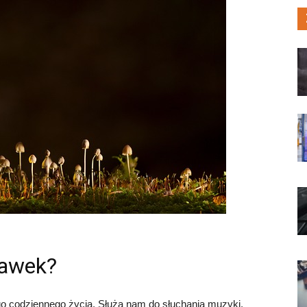
hawek?
 codziennego życia. Służą nam do słuchania muzyki,