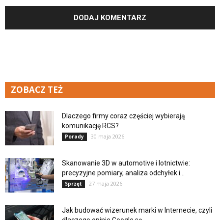
ZOBACZ TEŻ
Dlaczego firmy coraz częściej wybierają
komunikację RCS?
30 maja 2026
Porady
Skanowanie 3D w automotive i lotnictwie:
precyzyjne pomiary, analiza odchyłek i...
27 maja 2026
Sprzęt
Jak budować wizerunek marki w Internecie, czyli
dlaczego opinie Google są...