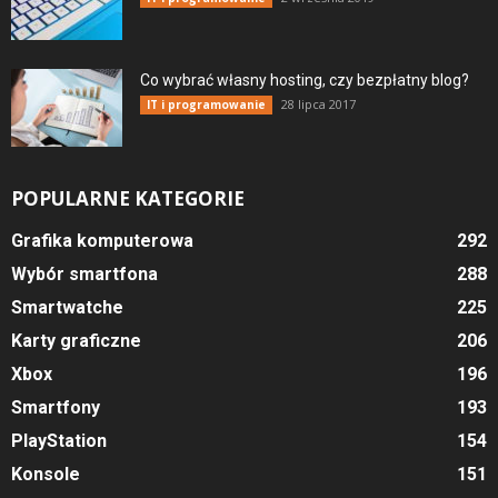
Co wybrać własny hosting, czy bezpłatny blog?
28 lipca 2017
IT i programowanie
POPULARNE KATEGORIE
Grafika komputerowa
292
Wybór smartfona
288
Smartwatche
225
Karty graficzne
206
Xbox
196
Smartfony
193
PlayStation
154
Konsole
151