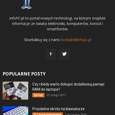
infoPC.pl to portal nowych technologi, na którym znajdzie
informacje ze świata elektroniki, komputerów, konsol i
smartfonów.
Skontaktuj się z nami:
kontakt@infopc.pl
POPULARNE POSTY
Czy i kiedy warto dokupić dodatkową pamięć
RAM do laptopa?
23 lutego 2017
Sprzęt
Przydatne skróty na klawiaturze
2 września 2019
IT i programowanie