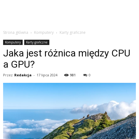
Strona główna
Komputery
Karty graficzne
Komputery
Karty graficzne
Jaka jest różnica między CPU
a GPU?
Przez
Redakcja
-
17 lipca 2024
981
0