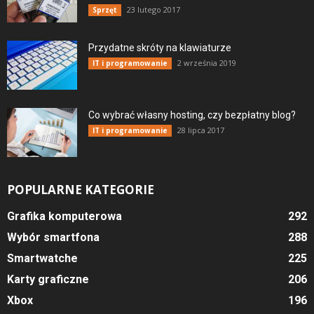
23 lutego 2017
Sprzęt
Przydatne skróty na klawiaturze
2 września 2019
IT i programowanie
Co wybrać własny hosting, czy bezpłatny blog?
28 lipca 2017
IT i programowanie
POPULARNE KATEGORIE
Grafika komputerowa
292
Wybór smartfona
288
Smartwatche
225
Karty graficzne
206
Xbox
196