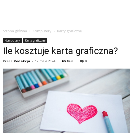
Strona główna
Komputery
Karty graficzne
Komputery
Karty graficzne
Ile kosztuje karta graficzna?
Przez
Redakcja
-
12 maja 2024
869
0