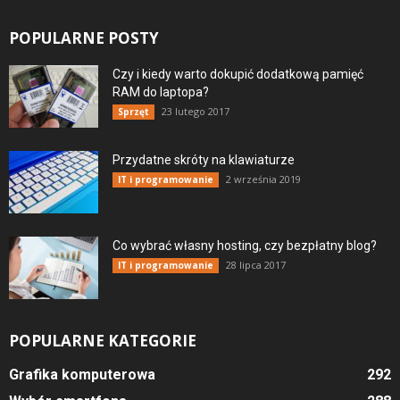
POPULARNE POSTY
Czy i kiedy warto dokupić dodatkową pamięć
RAM do laptopa?
23 lutego 2017
Sprzęt
Przydatne skróty na klawiaturze
2 września 2019
IT i programowanie
Co wybrać własny hosting, czy bezpłatny blog?
28 lipca 2017
IT i programowanie
POPULARNE KATEGORIE
Grafika komputerowa
292