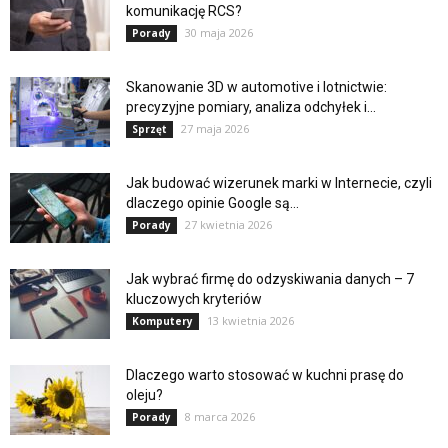
komunikację RCS?
30 maja 2026
Porady
Skanowanie 3D w automotive i lotnictwie:
precyzyjne pomiary, analiza odchyłek i...
27 maja 2026
Sprzęt
Jak budować wizerunek marki w Internecie, czyli
dlaczego opinie Google są...
27 kwietnia 2026
Porady
Jak wybrać firmę do odzyskiwania danych – 7
kluczowych kryteriów
13 kwietnia 2026
Komputery
Dlaczego warto stosować w kuchni prasę do
oleju?
8 marca 2026
Porady