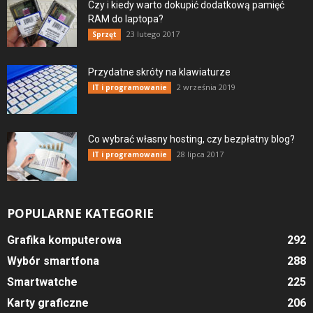
Czy i kiedy warto dokupić dodatkową pamięć
RAM do laptopa?
23 lutego 2017
Sprzęt
Przydatne skróty na klawiaturze
2 września 2019
IT i programowanie
Co wybrać własny hosting, czy bezpłatny blog?
28 lipca 2017
IT i programowanie
POPULARNE KATEGORIE
Grafika komputerowa
292
Wybór smartfona
288
Smartwatche
225
Karty graficzne
206