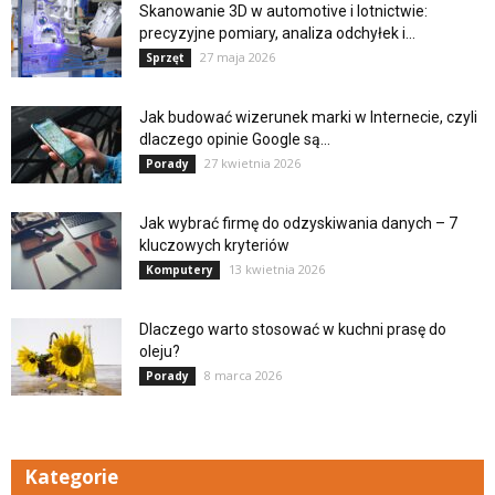
Skanowanie 3D w automotive i lotnictwie:
precyzyjne pomiary, analiza odchyłek i...
27 maja 2026
Sprzęt
Jak budować wizerunek marki w Internecie, czyli
dlaczego opinie Google są...
27 kwietnia 2026
Porady
Jak wybrać firmę do odzyskiwania danych – 7
kluczowych kryteriów
13 kwietnia 2026
Komputery
Dlaczego warto stosować w kuchni prasę do
oleju?
8 marca 2026
Porady
Kategorie