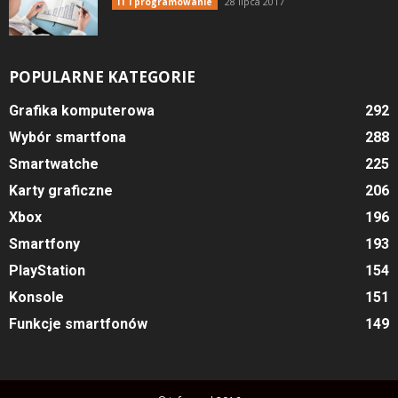
28 lipca 2017
IT i programowanie
POPULARNE KATEGORIE
Grafika komputerowa
292
Wybór smartfona
288
Smartwatche
225
Karty graficzne
206
Xbox
196
Smartfony
193
PlayStation
154
Konsole
151
Funkcje smartfonów
149