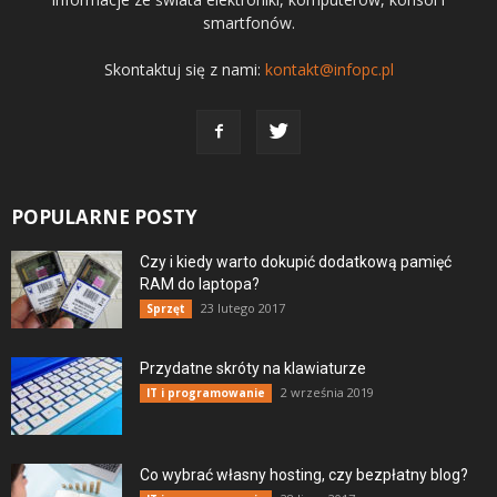
smartfonów.
Skontaktuj się z nami:
kontakt@infopc.pl
POPULARNE POSTY
Czy i kiedy warto dokupić dodatkową pamięć
RAM do laptopa?
23 lutego 2017
Sprzęt
Przydatne skróty na klawiaturze
2 września 2019
IT i programowanie
Co wybrać własny hosting, czy bezpłatny blog?