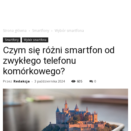
Strona główna
Smartfony
Wybór smartfona
Smartfony
Wybór smartfona
Czym się różni smartfon od
zwykłego telefonu
komórkowego?
Przez
Redakcja
-
3 października 2024
605
0