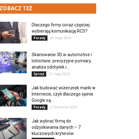
ZOBACZ TEŻ
Dlaczego firmy coraz częściej
wybierają komunikację RCS?
30 maja 2026
Porady
Skanowanie 3D w automotive i
lotnictwie: precyzyjne pomiary,
analiza odchyłek i...
27 maja 2026
Sprzęt
Jak budować wizerunek marki w
Internecie, czyli dlaczego opinie
Google są...
27 kwietnia 2026
Porady
Jak wybrać firmę do
odzyskiwania danych – 7
kluczowych kryteriów