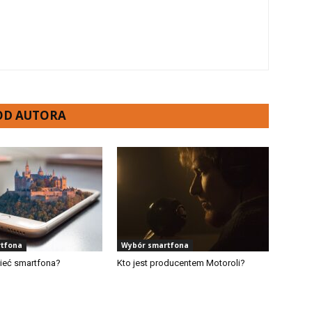
 OD AUTORA
tfona
Wybór smartfona
ieć smartfona?
Kto jest producentem Motoroli?