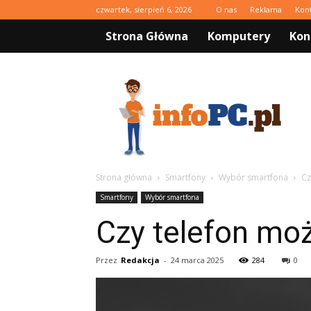
czwartek, sierpień 6, 2026
O nas
Reklama
Kon
Strona Główna
Komputery
Kon
infoPC.pl
Strona główna
Smartfony
Wybór smartfona
Cz
Smartfony
Wybór smartfona
Czy telefon mo
Przez
Redakcja
-
24 marca 2025
284
0