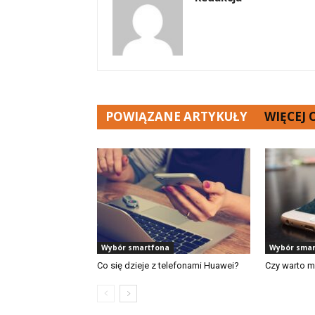
POWIĄZANE ARTYKUŁY
WIĘCEJ
Wybór smartfona
Wybór smar
Co się dzieje z telefonami Huawei?
Czy warto m