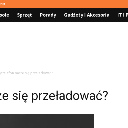
takt
sole
Sprzęt
Porady
Gadżety I Akcesoria
IT I
y telefon może się przeładować?
że się przeładować?