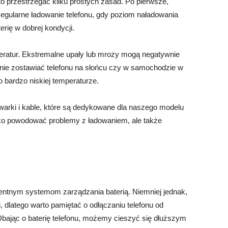
to przestrzegać kilku prostych zasad. Po pierwsze,
Regularne ładowanie telefonu, gdy poziom naładowania
rię w dobrej kondycji.
eratur. Ekstremalne upały lub mrozy mogą negatywnie
c nie zostawiać telefonu na słońcu czy w samochodzie w
 bardzo niskiej temperaturze.
warki i kable, które są dedykowane dla naszego modelu
tylko powodować problemy z ładowaniem, ale także
igentnym systemom zarządzania baterią. Niemniej jednak,
, dlatego warto pamiętać o odłączaniu telefonu od
Dbając o baterię telefonu, możemy cieszyć się dłuższym