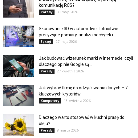
komunikację RCS?
30 maja 2026
Porady
Skanowanie 3D w automotive i lotnictwie:
precyzyjne pomiary, analiza odchyłek i...
27 maja 2026
Sprzęt
Jak budować wizerunek marki w Internecie, czyli
dlaczego opinie Google są...
27 kwietnia 2026
Porady
Jak wybrać firmę do odzyskiwania danych – 7
kluczowych kryteriów
13 kwietnia 2026
Komputery
Dlaczego warto stosować w kuchni prasę do
oleju?
8 marca 2026
Porady