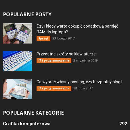
POPULARNE POSTY
Czy i kiedy warto dokupić dodatkową pamięć
RAM do laptopa?
23 lutego 2017
Sprzęt
Przydatne skróty na klawiaturze
2 września 2019
IT i programowanie
Co wybrać własny hosting, czy bezpłatny blog?
28 lipca 2017
IT i programowanie
POPULARNE KATEGORIE
Grafika komputerowa
292