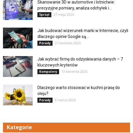
Skanowanie 3D w automotive i lotnictwie:
precyzyjne pomiary, analiza odchyłek i...
27 maja 2026
Sprzęt
Jak budować wizerunek marki w Internecie, czyli
dlaczego opinie Google są...
27 kwietnia 2026
Porady
Jak wybrać firmę do odzyskiwania danych – 7
kluczowych kryteriów
13 kwietnia 2026
Komputery
Dlaczego warto stosować w kuchni prasę do
oleju?
8 marca 2026
Porady
Kategorie