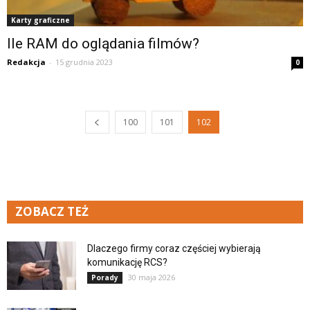
Karty graficzne
Ile RAM do oglądania filmów?
Redakcja
-
15 grudnia 2023
0
100
101
102
ZOBACZ TEŻ
Dlaczego firmy coraz częściej wybierają
komunikację RCS?
30 maja 2026
Porady