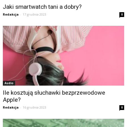
Jaki smartwatch tani a dobry?
Redakcja
-
17 grudnia 2023
0
Audio
Ile kosztują słuchawki bezprzewodowe
Apple?
Redakcja
-
16 grudnia 2023
0