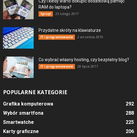
Czy i kiedy warto dokupić dodatkową pamięć
RAM do laptopa?
23 lutego 2017
Sprzęt
Przydatne skróty na klawiaturze
2 września 2019
IT i programowanie
Co wybrać własny hosting, czy bezpłatny blog?
28 lipca 2017
IT i programowanie
POPULARNE KATEGORIE
Grafika komputerowa
292
Wybór smartfona
288
Smartwatche
225
Karty graficzne
206