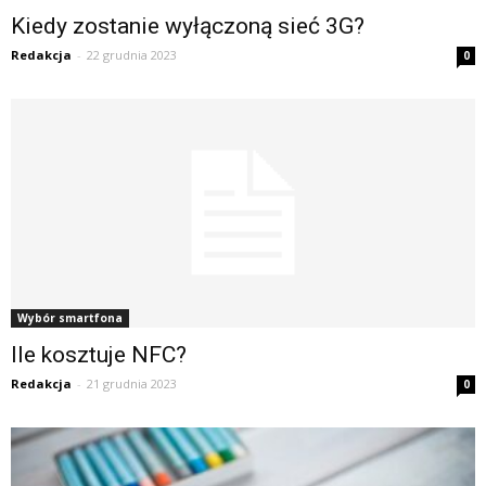
Kiedy zostanie wyłączoną sieć 3G?
Redakcja
-
22 grudnia 2023
0
Wybór smartfona
Ile kosztuje NFC?
Redakcja
-
21 grudnia 2023
0