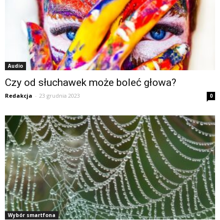
Audio
Czy od słuchawek może boleć głowa?
Redakcja
-
23 grudnia 2023
0
Wybór smartfona