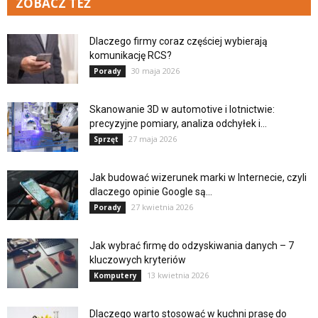
ZOBACZ TEŻ
Dlaczego firmy coraz częściej wybierają
komunikację RCS?
30 maja 2026
Porady
Skanowanie 3D w automotive i lotnictwie:
precyzyjne pomiary, analiza odchyłek i...
27 maja 2026
Sprzęt
Jak budować wizerunek marki w Internecie, czyli
dlaczego opinie Google są...
27 kwietnia 2026
Porady
Jak wybrać firmę do odzyskiwania danych – 7
kluczowych kryteriów
13 kwietnia 2026
Komputery
Dlaczego warto stosować w kuchni prasę do