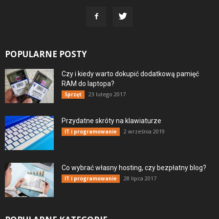
POPULARNE POSTY
Czy i kiedy warto dokupić dodatkową pamięć
RAM do laptopa?
23 lutego 2017
Sprzęt
Przydatne skróty na klawiaturze
2 września 2019
IT i programowanie
Co wybrać własny hosting, czy bezpłatny blog?
28 lipca 2017
IT i programowanie