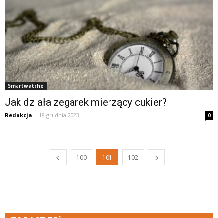
Smartwatche
Jak działa zegarek mierzący cukier?
Redakcja
-
18 grudnia 2023
0
100
101
102