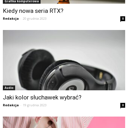
Grafika komputerowa
Kiedy nowa seria RTX?
Redakcja
-
20 grudnia 2023
0
Audio
Jaki kolor słuchawek wybrać?
Redakcja
-
19 grudnia 2023
0