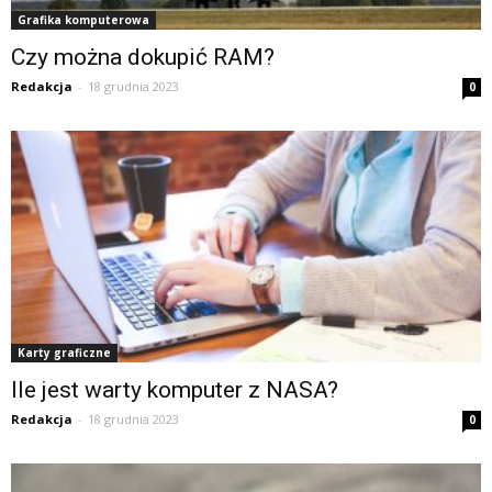
Grafika komputerowa
Czy można dokupić RAM?
Redakcja
-
18 grudnia 2023
0
Karty graficzne
Ile jest warty komputer z NASA?
Redakcja
-
18 grudnia 2023
0